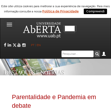
Este site utiliza cookies para melhorar a sua experiência de navegação. Para mais
Política de Privacidade
informação consulte a nossa
Compreendi
Toggle
navigation
Facebook
LinkedIn
Twitter
YouTube
Instagram
PT
|
EN
Caixa
Ár
Pesquis
de
pesquisa
Parentalidade e Pandemia em
debate