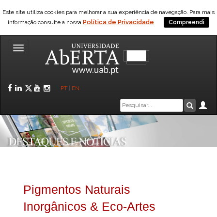
Este site utiliza cookies para melhorar a sua experiência de navegação. Para mais
Política de Privacidade
informação consulte a nossa
Compreendi
Toggle
navigation
Facebook
LinkedIn
Twitter
YouTube
Instagram
PT
|
EN
Caixa
Ár
Pesquis
de
pesquisa
Pigmentos Naturais
Inorgânicos & Eco-Artes