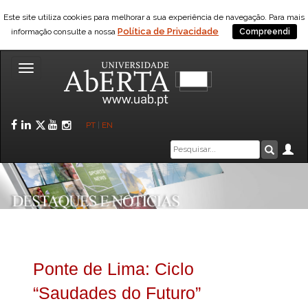
Este site utiliza cookies para melhorar a sua experiência de navegação. Para mais
Política de Privacidade
informação consulte a nossa
Compreendi
Toggle
navigation
Facebook
LinkedIn
Twitter
YouTube
Instagram
PT
|
EN
Caixa
Ár
Pesquis
de
pesquisa
Ponte de Lima: Ciclo
“Saudades do Futuro”