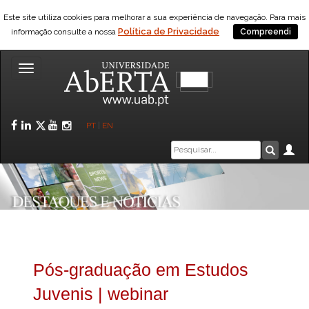
Este site utiliza cookies para melhorar a sua experiência de navegação. Para mais
Política de Privacidade
informação consulte a nossa
Compreendi
Toggle
navigation
Facebook
LinkedIn
Twitter
YouTube
Instagram
PT
|
EN
Caixa
Ár
Pesquis
de
pesquisa
Pós-graduação em Estudos
Juvenis | webinar