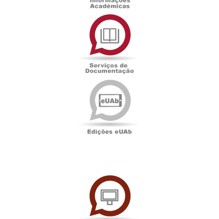
Serviços
de
Documentação
Edições
eUAb
UAbTV