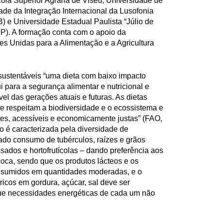
ola Superior Agrária de Viseu, Universidade de
de da Integração Internacional da Lusofonia
B) e Universidade Estadual Paulista “Júlio de
P). A formação conta com o apoio da
s Unidas para a Alimentação e a Agricultura
sustentáveis “uma dieta com baixo impacto
i para a segurança alimentar e nutricional e
el das gerações atuais e futuras. As dietas
e respeitam a biodiversidade e o ecossistema e
tes, acessíveis e economicamente justas” (FAO,
o é caracterizada pela diversidade de
ado consumo de tubérculos, raízes e grãos
ssados e hortofrutícolas – dando preferência aos
poca, sendo que os produtos lácteos e os
nsumidos em quantidades moderadas, e o
icos em gordura, açúcar, sal deve ser
ue necessidades energéticas de cada um não