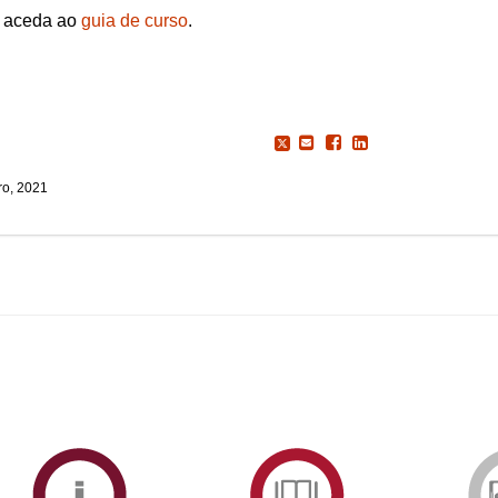
s aceda ao
guia de curso
.
o, 2021
ormAberta
Informações
Serviços
Académicas
de
Documentaçã