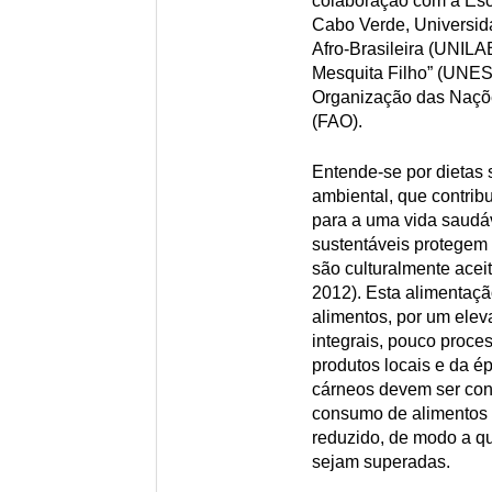
colaboração com a Esc
Cabo Verde, Universida
Afro-Brasileira (UNILA
Mesquita Filho” (UNES
Organização das Naçõe
(FAO).
Entende-se por dietas 
ambiental, que contribu
para a uma vida saudáv
sustentáveis protegem 
são culturalmente acei
2012). Esta alimentaçã
alimentos, por um elev
integrais, pouco proce
produtos locais e da é
cárneos devem ser co
consumo de alimentos r
reduzido, de modo a q
sejam superadas.