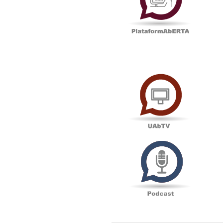
UAbTV
Podcas