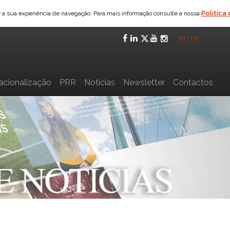
Política
ar a sua experiência de navegação. Para mais informação consulte a nossa
Facebook
LinkedIn
Twitter
YouTube
Instagra
PT
|
EN
nacionalização
PRR
Notícias
Newsletter
Contactos