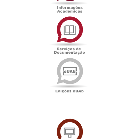
Serviços
de
Documentação
Edições
eUAb
UAbTV