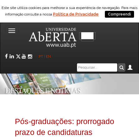
Este site utiliza cookies para melhorar a sua experiência de navegação. Para mais
Política de Privacidade
informação consulte a nossa
Compreendi
Toggle
navigation
Facebook
LinkedIn
Twitter
YouTube
Instagram
PT
|
EN
Caixa
Ár
Pesquis
de
pesquisa
Pós-graduações: prorrogado
prazo de candidaturas