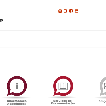
025
ormAberta
Informações
Serviços
Académicas
de
Documentaçã