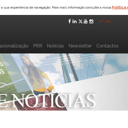
Política
ar a sua experiência de navegação. Para mais informação consulte a nossa
Facebook
LinkedIn
Twitter
YouTube
Instagra
PT
|
EN
nacionalização
PRR
Notícias
Newsletter
Contactos