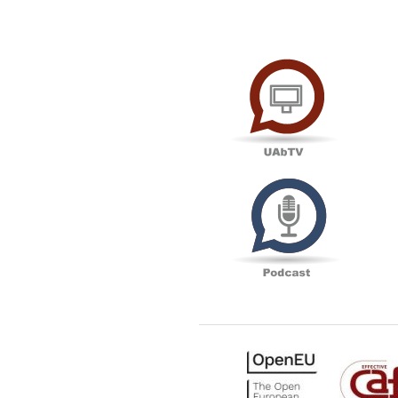
UAbTV
Podcas