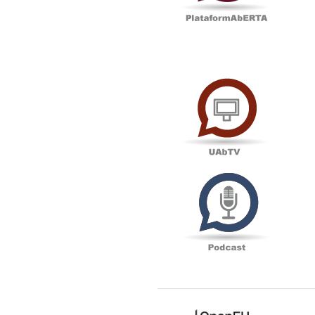
UAbTV
Podcas