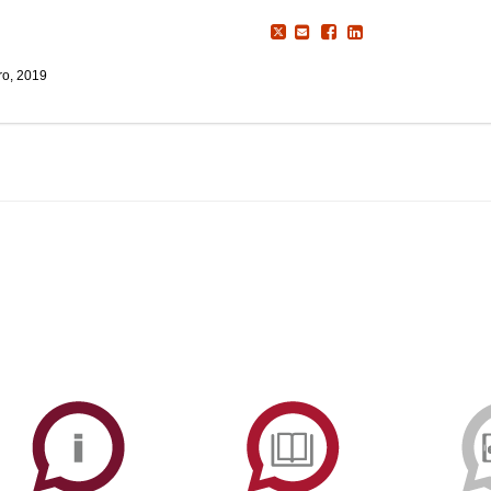
o, 2019
ormAberta
Informações
Serviços
Académicas
de
Documentaçã