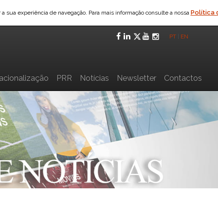
Política
ar a sua experiência de navegação. Para mais informação consulte a nossa
Facebook
LinkedIn
Twitter
YouTube
Instagra
PT
|
EN
nacionalização
PRR
Notícias
Newsletter
Contactos