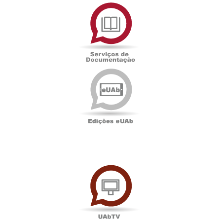
Serviços
de
Documentação
Edições
eUAb
UAbTV