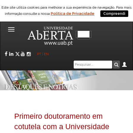
Este site utiliza cookies para melhorar a sua experiência de navegação. Para mais
Política de Privacidade
informação consulte a nossa
Compreendi
Toggle
navigation
Facebook
LinkedIn
Twitter
YouTube
Instagram
PT
|
EN
Caixa
Ár
Pesquis
de
pesquisa
Primeiro doutoramento em
cotutela com a Universidade