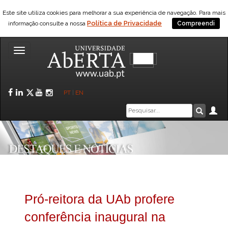
Este site utiliza cookies para melhorar a sua experiência de navegação. Para mais
Política de Privacidade
informação consulte a nossa
Compreendi
Toggle
navigation
Facebook
LinkedIn
Twitter
YouTube
Instagram
PT
|
EN
Caixa
Ár
Pesquis
de
pesquisa
Pró-reitora da UAb profere
conferência inaugural na