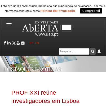
Este site utiliza cookies para melhorar a sua experiência de navegação. Para mais
Política de Privacidade
informação consulte a nossa
Compreendi
Toggle
navigation
Facebook
LinkedIn
Twitter
YouTube
Instagram
PT
|
EN
Caixa
Ár
Pesquis
de
pesquisa
PROF-XXI reúne
investigadores em Lisboa