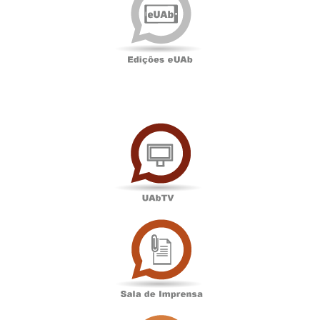
UAbTV
Sala
de
Imprensa
Associação