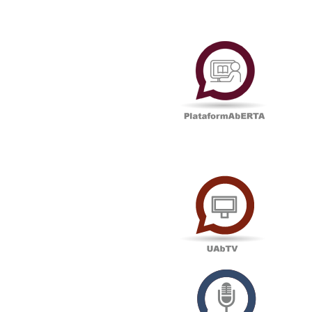
Plataf
UAbTV
Podcas