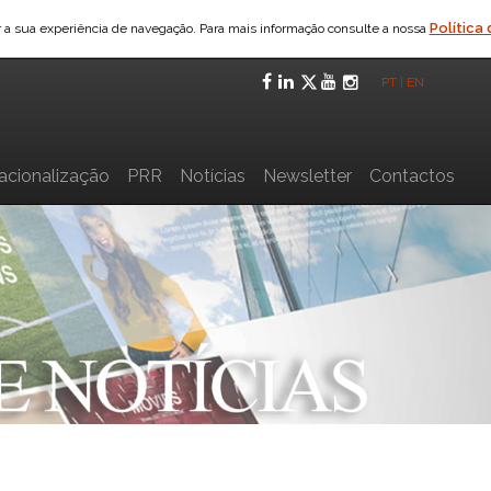
Política
ar a sua experiência de navegação. Para mais informação consulte a nossa
Facebook
LinkedIn
Twitter
YouTube
Instagra
PT
|
EN
nacionalização
PRR
Notícias
Newsletter
Contactos