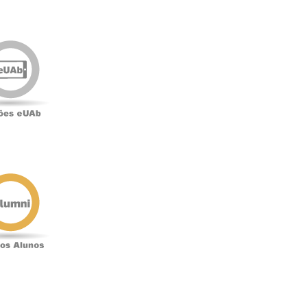
Edições
eUAb
o
Antigos
Alunos