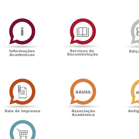
ormAberta
Informações
Serviços
Académicas
de
Documentaçã
Sala
Associação
de
Académica
Imprensa
t
Loja
online