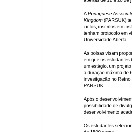
abertas de 12 a 20 de 
A
Portuguese Associati
Kingdom
(PARSUK) tem 
ciclos, inscritos em in
tenham protocolo em 
Universidade Aberta.
As bolsas visam propor
em que os estudantes 
um estágio, um projeto
a duração máxima de 6
investigação no Reino
PARSUK.
Após o desenvolviment
possibilidade de divulg
desenvolvimento académ
Os estudantes selecio