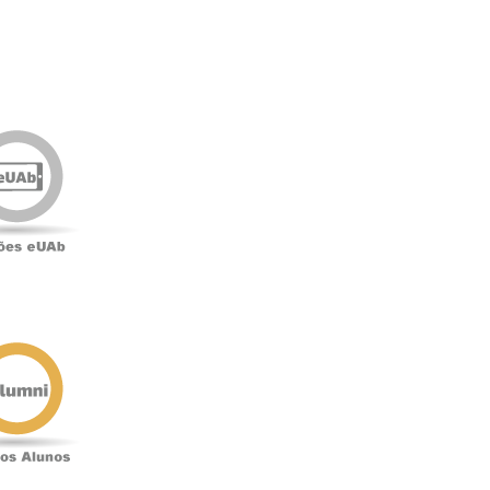
Edições
eUAb
o
Antigos
Alunos