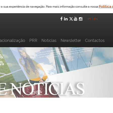
Política
ar a sua experiência de navegação. Para mais informação consulte a nossa
Facebook
LinkedIn
Twitter
YouTube
Instagra
PT
|
EN
nacionalização
PRR
Notícias
Newsletter
Contactos