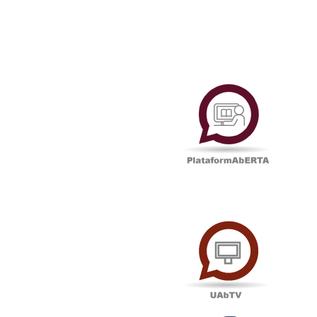
Plataf
UAbTV
Podcas