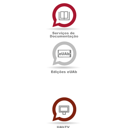
Serviços
de
Documentação
Edições
eUAb
UAbTV