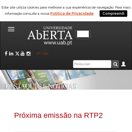
Este site utiliza cookies para melhorar a sua experiência de navegação. Para mais
Política de Privacidade
informação consulte a nossa
Compreendi
Toggle
navigation
Facebook
LinkedIn
Twitter
YouTube
Instagram
PT
|
EN
Caixa
Ár
Pesquis
de
pesquisa
Próxima emissão na RTP2