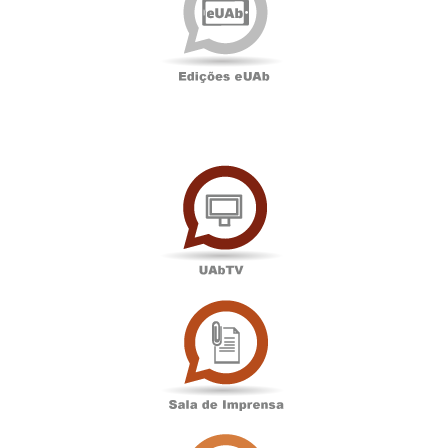
UAbTV
Sala
de
Imprensa
Associação