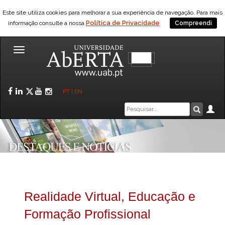
Este site utiliza cookies para melhorar a sua experiência de navegação. Para mais
Política de Privacidade
informação consulte a nossa
Compreendi
Toggle
navigation
Facebook
LinkedIn
Twitter
YouTube
Instagram
PT
|
EN
Caixa
Ár
Pesquis
de
pesquisa
Realidade Virtual, Educação e
Formação Profissional