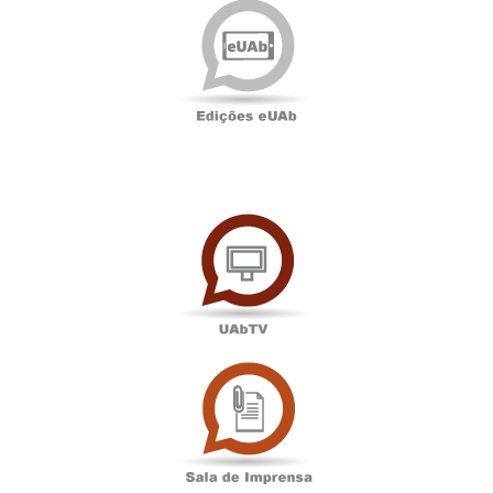
eUAb
UAbTV
Sala
de
Imprensa