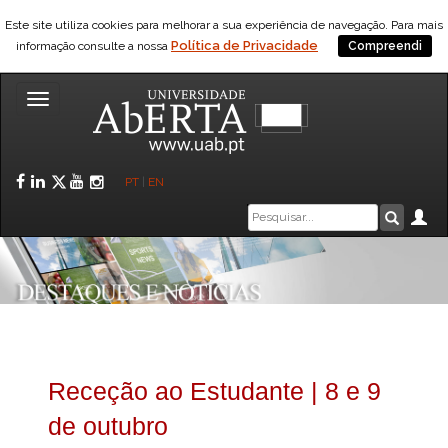
Este site utiliza cookies para melhorar a sua experiência de navegação. Para mais
Política de Privacidade
informação consulte a nossa
Compreendi
Toggle
navigation
Facebook
LinkedIn
Twitter
YouTube
Instagram
PT
|
EN
Caixa
Ár
Pesquis
de
pesquisa
Receção ao Estudante | 8 e 9
de outubro