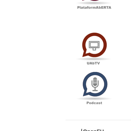
UAbTV
Podcas