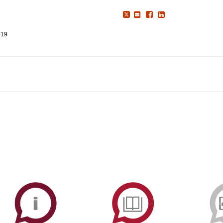
019
ormAberta
Informações
Serviços
Académicas
de
Documentaçã