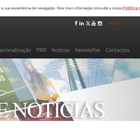
Política
ar a sua experiência de navegação. Para mais informação consulte a nossa
Facebook
LinkedIn
Twitter
YouTube
Instagra
PT
|
EN
nacionalização
PRR
Notícias
Newsletter
Contactos