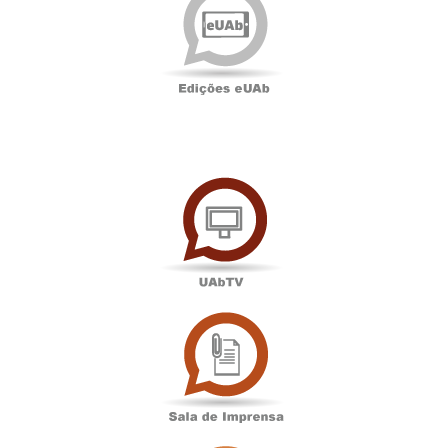
eUAb
UAbTV
Sala
de
Imprensa
Associação