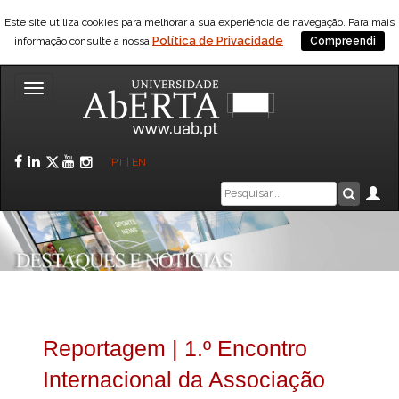
Este site utiliza cookies para melhorar a sua experiência de navegação. Para mais
Política de Privacidade
informação consulte a nossa
Compreendi
Toggle
navigation
Facebook
LinkedIn
Twitter
YouTube
Instagram
PT
|
EN
Caixa
Ár
Pesquis
de
pesquisa
Reportagem | 1.º Encontro
Internacional da Associação