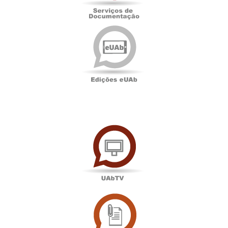
Edições
eUAb
UAbTV
Sala
de
Imprensa