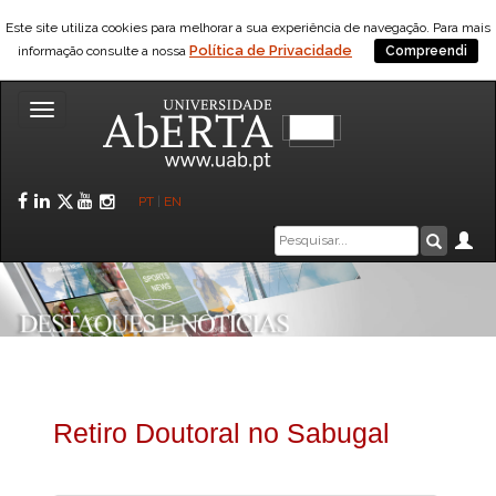
Este site utiliza cookies para melhorar a sua experiência de navegação. Para mais
Política de Privacidade
informação consulte a nossa
Compreendi
Toggle
navigation
Facebook
LinkedIn
Twitter
YouTube
Instagram
PT
|
EN
Caixa
Ár
Pesquis
de
pesquisa
Retiro Doutoral no Sabugal