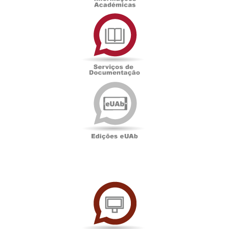
Serviços
de
Documentação
Edições
eUAb
UAbTV