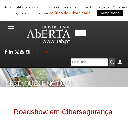
Este site utiliza cookies para melhorar a sua experiência de navegação. Para mais
Política de Privacidade
informação consulte a nossa
Compreendi
Toggle
navigation
Facebook
LinkedIn
Twitter
YouTube
Instagram
PT
|
EN
Caixa
Ár
Pesquis
de
pesquisa
Roadshow em Cibersegurança