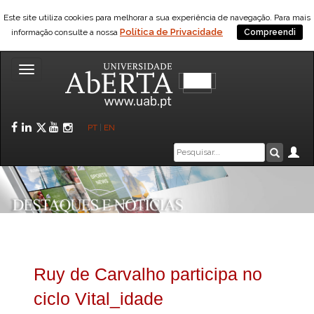
Este site utiliza cookies para melhorar a sua experiência de navegação. Para mais
Política de Privacidade
informação consulte a nossa
Compreendi
Toggle
navigation
Facebook
LinkedIn
Twitter
YouTube
Instagram
PT
|
EN
Caixa
Ár
Pesquis
de
pesquisa
Ruy de Carvalho participa no
ciclo Vital_idade