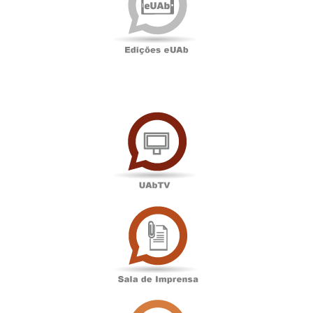
UAbTV
Sala
de
Imprensa
Associação