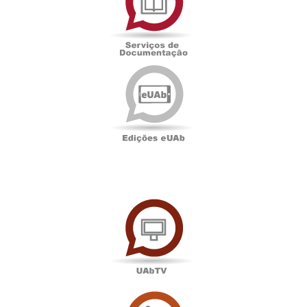
Documentação
Edições
eUAb
UAbTV
Sala
de