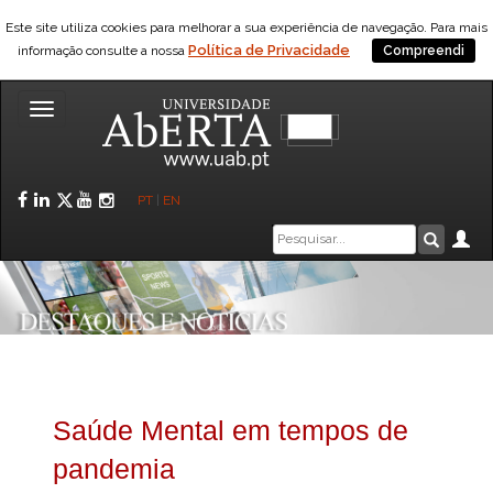
Este site utiliza cookies para melhorar a sua experiência de navegação. Para mais
Política de Privacidade
informação consulte a nossa
Compreendi
Toggle
navigation
Facebook
LinkedIn
Twitter
YouTube
Instagram
PT
|
EN
Caixa
Ár
Pesquis
de
pesquisa
Saúde Mental em tempos de
pandemia