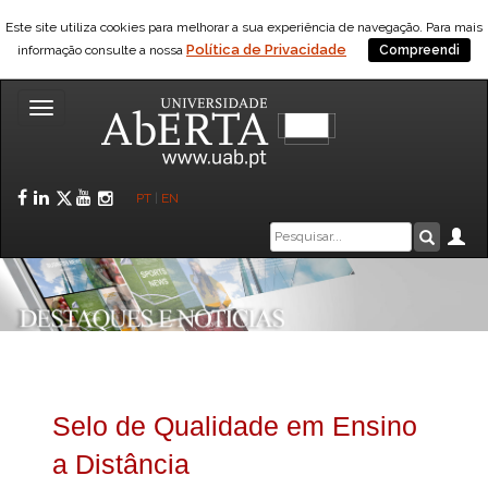
Este site utiliza cookies para melhorar a sua experiência de navegação. Para mais
Política de Privacidade
informação consulte a nossa
Compreendi
Toggle
navigation
Facebook
LinkedIn
Twitter
YouTube
Instagram
PT
|
EN
Caixa
Ár
Pesquis
de
pesquisa
Selo de Qualidade em Ensino
a Distância