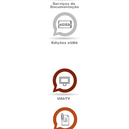
Edições
eUAb
UAbTV
Sala
de
Imprensa