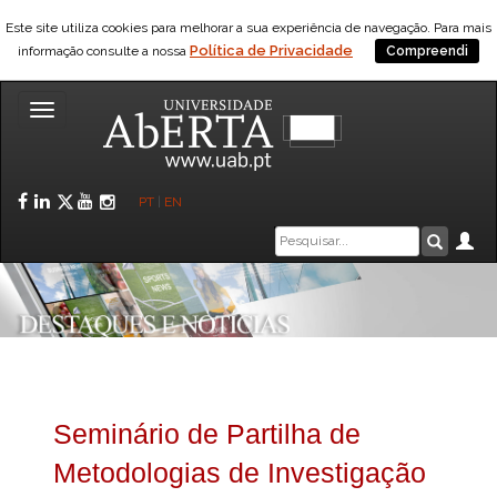
Este site utiliza cookies para melhorar a sua experiência de navegação. Para mais
Política de Privacidade
informação consulte a nossa
Compreendi
Toggle
navigation
Facebook
LinkedIn
Twitter
YouTube
Instagram
PT
|
EN
Caixa
Ár
Pesquis
de
pesquisa
Seminário de Partilha de
Metodologias de Investigação