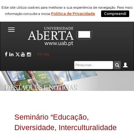
Este site utiliza cookies para melhorar a sua experiência de navegação. Para mais
Política de Privacidade
informação consulte a nossa
Compreendi
Toggle
navigation
Facebook
LinkedIn
Twitter
YouTube
Instagram
PT
|
EN
Caixa
Ár
Pesquis
de
pesquisa
Seminário “Educação,
Diversidade, Interculturalidade