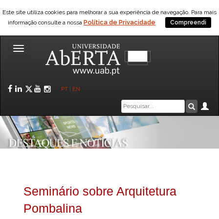
Este site utiliza cookies para melhorar a sua experiência de navegação. Para mais
Política de Privacidade
informação consulte a nossa
Compreendi
Toggle
navigation
Facebook
LinkedIn
Twitter
YouTube
Instagram
PT
|
EN
Caixa
Ár
Pesquis
de
pesquisa
Seminário sobre Arquitetura
Pombalina