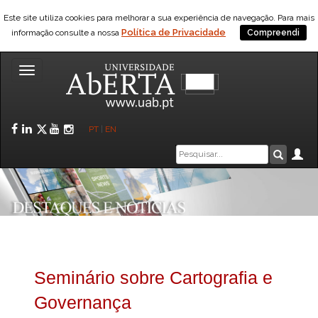
Este site utiliza cookies para melhorar a sua experiência de navegação. Para mais
Política de Privacidade
informação consulte a nossa
Compreendi
Toggle
navigation
Facebook
LinkedIn
Twitter
YouTube
Instagram
PT
|
EN
Caixa
Ár
Pesquis
de
pesquisa
Seminário sobre Cartografia e
Governança