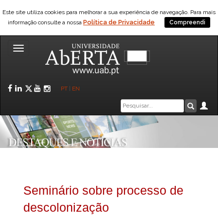
Este site utiliza cookies para melhorar a sua experiência de navegação. Para mais
Política de Privacidade
informação consulte a nossa
Compreendi
Toggle
navigation
Facebook
LinkedIn
Twitter
YouTube
Instagram
PT
|
EN
Caixa
Ár
Pesquis
de
pesquisa
Seminário sobre processo de
descolonização