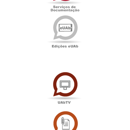
Edições
eUAb
UAbTV
Sala
de
Imprensa