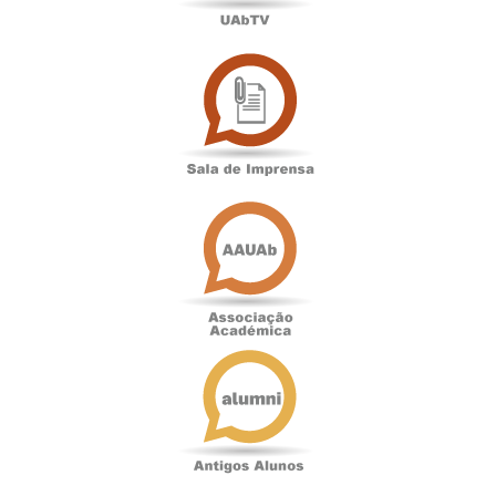
Sala
de
Imprensa
Associação
Académica
Antigos
Alunos