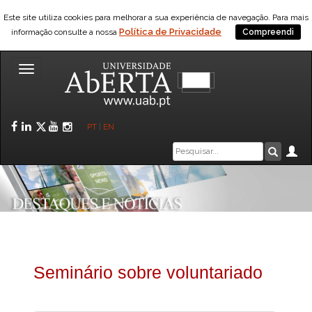
Este site utiliza cookies para melhorar a sua experiência de navegação. Para mais
Política de Privacidade
informação consulte a nossa
Compreendi
Toggle
navigation
Facebook
LinkedIn
Twitter
YouTube
Instagram
PT
|
EN
Caixa
Ár
Pesquis
de
pesquisa
Seminário sobre voluntariado