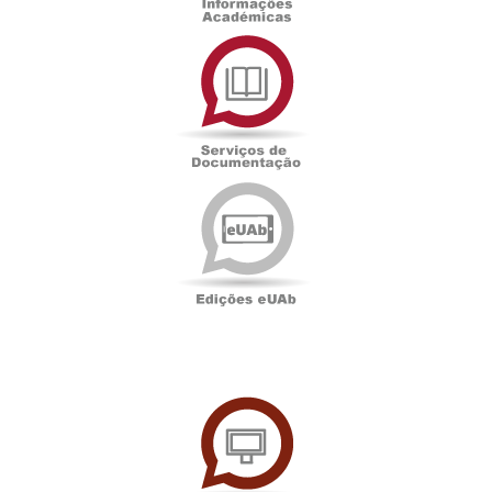
Serviços
de
Documentação
Edições
eUAb
UAbTV