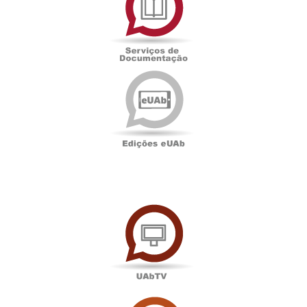
Documentação
Edições
eUAb
UAbTV
Sala