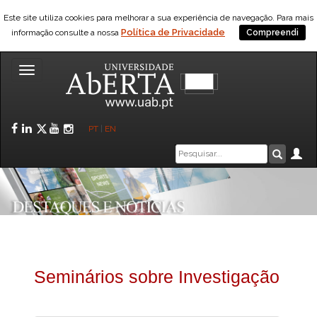
Este site utiliza cookies para melhorar a sua experiência de navegação. Para mais
Política de Privacidade
informação consulte a nossa
Compreendi
Toggle
navigation
Facebook
LinkedIn
Twitter
YouTube
Instagram
PT
|
EN
Caixa
Ár
Pesquis
de
pesquisa
Seminários sobre Investigação