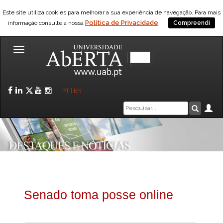
Este site utiliza cookies para melhorar a sua experiência de navegação. Para mais
Política de Privacidade
informação consulte a nossa
Compreendi
Toggle
navigation
Facebook
LinkedIn
Twitter
YouTube
Instagram
PT
|
EN
Caixa
Ár
Pesquis
de
pesquisa
Senado toma posse online