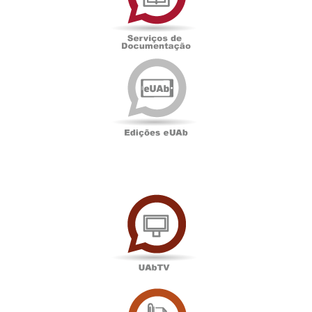
Edições
eUAb
UAbTV
Sala
de