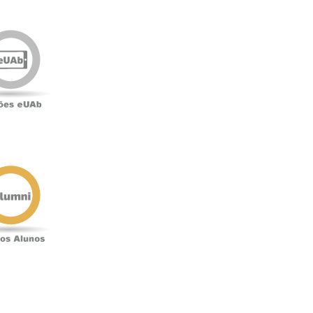
Edições
eUAb
o
Antigos
Alunos