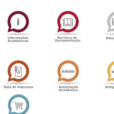
ormAberta
Informações
Serviços
Académicas
de
Documentaçã
Sala
Associação
de
Académica
Imprensa
t
Loja
online