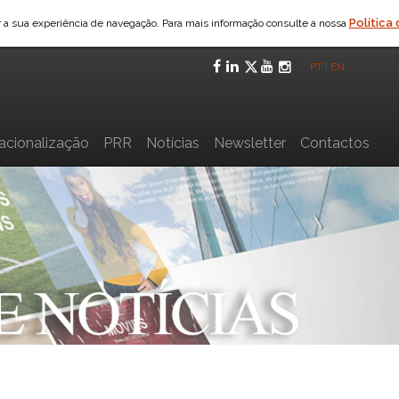
Política
ar a sua experiência de navegação. Para mais informação consulte a nossa
Facebook
LinkedIn
Twitter
YouTube
Instagra
PT
|
EN
nacionalização
PRR
Notícias
Newsletter
Contactos