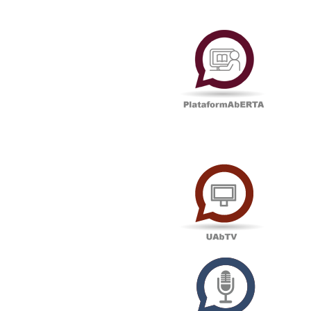
Plataf
UAbTV
Podcas