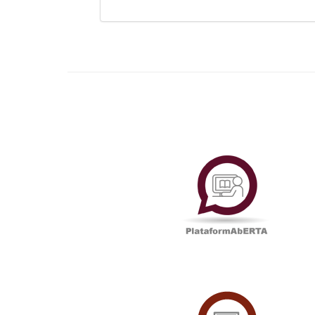
Plataf
UAbTV