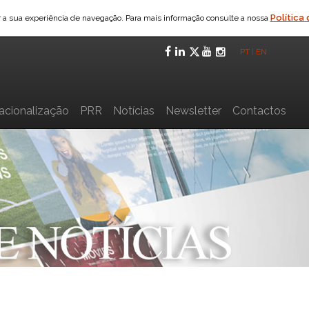
Política
ar a sua experiência de navegação. Para mais informação consulte a nossa
Facebook
LinkedIn
Twitter
YouTube
Instagra
PT
|
EN
nacionalização
PRR
Notícias
Newsletter
Contactos