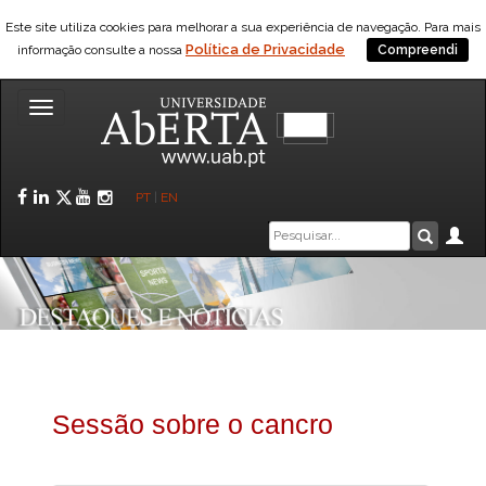
Este site utiliza cookies para melhorar a sua experiência de navegação. Para mais
Política de Privacidade
informação consulte a nossa
Compreendi
Toggle
navigation
Facebook
LinkedIn
Twitter
YouTube
Instagram
PT
|
EN
Caixa
Ár
Pesquis
de
pesquisa
Sessão sobre o cancro