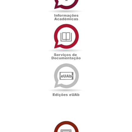
Serviços
de
Documentação
Edições
eUAb
UAbTV