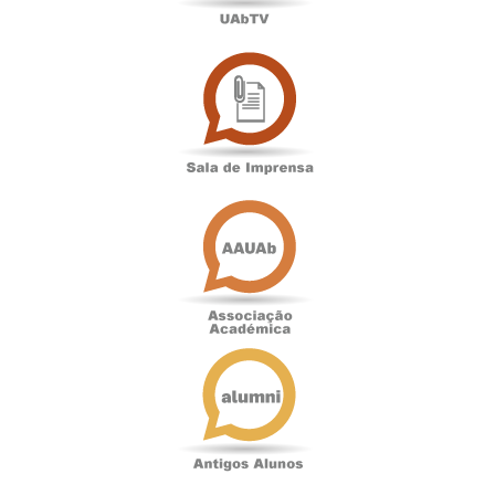
Sala
de
Imprensa
Associação
Académica
Antigos
Alunos