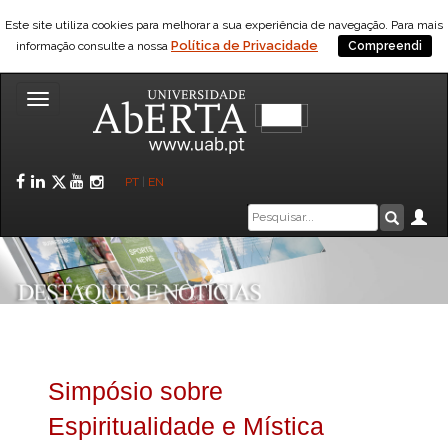
Este site utiliza cookies para melhorar a sua experiência de navegação. Para mais
Política de Privacidade
informação consulte a nossa
Compreendi
Toggle
navigation
Facebook
LinkedIn
Twitter
YouTube
Instagram
PT
|
EN
Caixa
Ár
Pesquis
de
pesquisa
Simpósio sobre
Espiritualidade e Mística