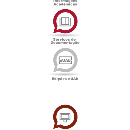
Serviços
de
Documentação
Edições
eUAb
UAbTV