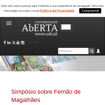
Este site utiliza cookies para melhorar a sua experiência de navegação. Para mais
Política de Privacidade
informação consulte a nossa
Compreendi
Toggle
navigation
Facebook
LinkedIn
Twitter
YouTube
Instagram
PT
|
EN
Caixa
Ár
Pesquis
de
pesquisa
Simpósio sobre Fernão de
Magalhães