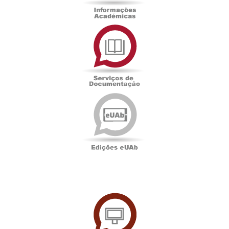
Serviços
de
Documentação
Edições
eUAb
UAbTV