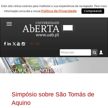
Este site utiliza cookies para melhorar a sua experiência de navegação. Para mais
Política de Privacidade
informação consulte a nossa
Compreendi
Toggle
navigation
Facebook
LinkedIn
Twitter
YouTube
Instagram
PT
|
EN
Caixa
Ár
Pesquis
de
pesquisa
Simpósio sobre São Tomás de
Aquino