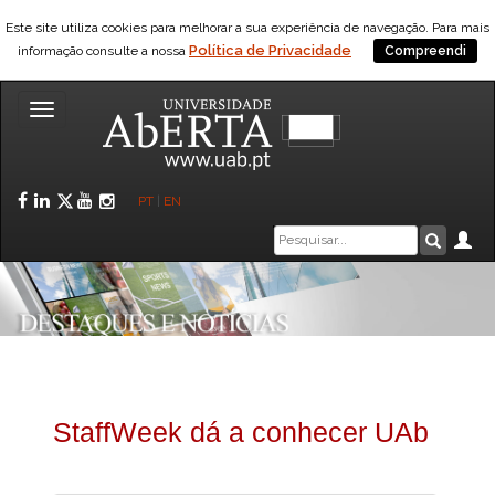
Este site utiliza cookies para melhorar a sua experiência de navegação. Para mais
Política de Privacidade
informação consulte a nossa
Compreendi
Toggle
navigation
Facebook
LinkedIn
Twitter
YouTube
Instagram
PT
|
EN
Caixa
Ár
Pesquis
de
pesquisa
StaffWeek dá a conhecer UAb