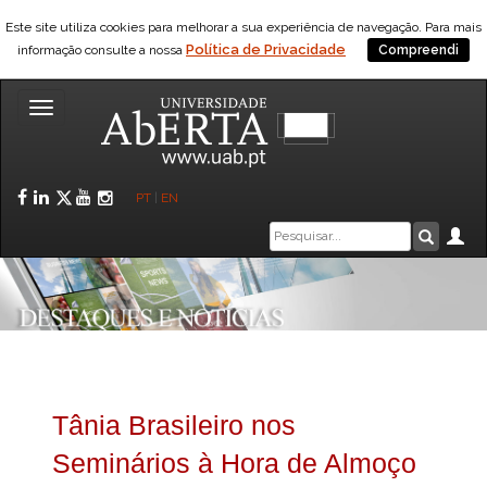
Este site utiliza cookies para melhorar a sua experiência de navegação. Para mais
Política de Privacidade
informação consulte a nossa
Compreendi
Toggle
navigation
Facebook
LinkedIn
Twitter
YouTube
Instagram
PT
|
EN
Caixa
Ár
Pesquis
de
pesquisa
Tânia Brasileiro nos
Seminários à Hora de Almoço