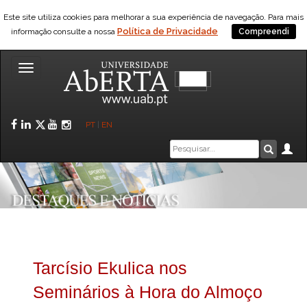
Este site utiliza cookies para melhorar a sua experiência de navegação. Para mais
Política de Privacidade
informação consulte a nossa
Compreendi
Toggle
navigation
Facebook
LinkedIn
Twitter
YouTube
Instagram
PT
|
EN
Caixa
Ár
Pesquis
de
pesquisa
Tarcísio Ekulica nos
Seminários à Hora do Almoço