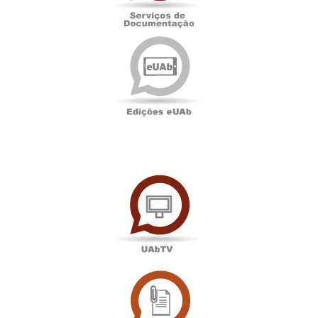
Edições
eUAb
UAbTV
Sala
de
Imprensa