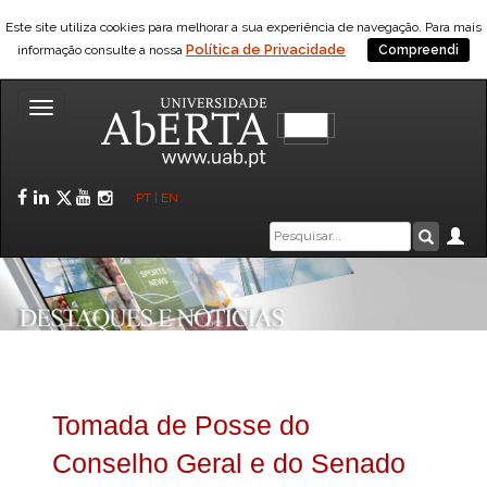
Este site utiliza cookies para melhorar a sua experiência de navegação. Para mais
Política de Privacidade
informação consulte a nossa
Compreendi
Toggle
navigation
Facebook
LinkedIn
Twitter
YouTube
Instagram
PT
|
EN
Caixa
Ár
Pesquis
de
pesquisa
Tomada de Posse do
Conselho Geral e do Senado