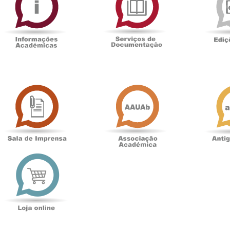
Documentaçã
Sala
Associação
de
Académica
Imprensa
t
Loja
online