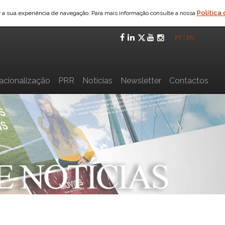
Política
ar a sua experiência de navegação. Para mais informação consulte a nossa
Facebook
LinkedIn
Twitter
YouTube
Instagra
PT
|
EN
nacionalização
PRR
Notícias
Newsletter
Contactos