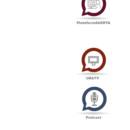
UAbTV
Podcas