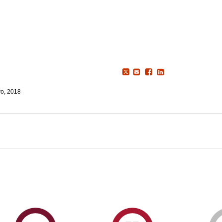
o, 2018
ormAberta
Informações
Serviços
Académicas
de