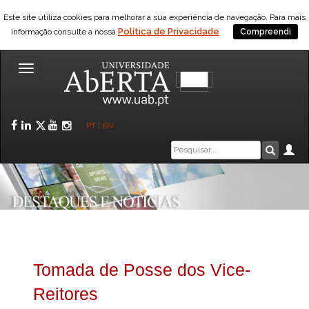
Este site utiliza cookies para melhorar a sua experiência de navegação. Para mais
Política de Privacidade
informação consulte a nossa
Compreendi
Toggle
navigation
Facebook
LinkedIn
Twitter
YouTube
Instagram
PT
|
EN
Caixa
Ár
Pesquis
de
pesquisa
Tomada de Posse dos Vice-
Reitores