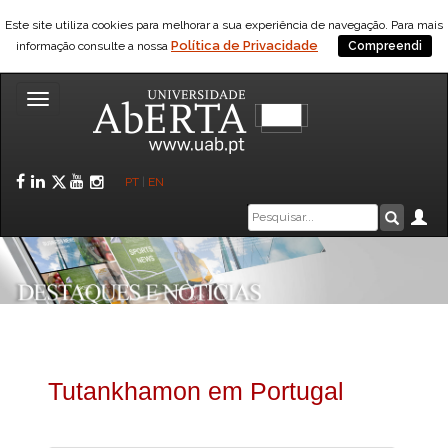
Este site utiliza cookies para melhorar a sua experiência de navegação. Para mais
Política de Privacidade
informação consulte a nossa
Compreendi
Toggle
navigation
Facebook
LinkedIn
Twitter
YouTube
Instagram
PT
|
EN
Caixa
Ár
Pesquis
de
pesquisa
Tutankhamon em Portugal