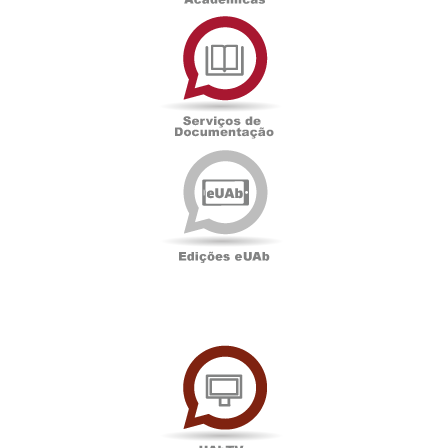
Serviços
de
Documentação
Edições
eUAb
UAbTV