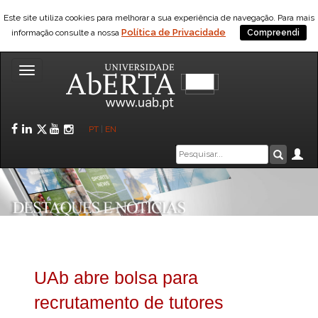
Este site utiliza cookies para melhorar a sua experiência de navegação. Para mais
Política de Privacidade
informação consulte a nossa
Compreendi
Toggle
navigation
Facebook
LinkedIn
Twitter
YouTube
Instagram
PT
|
EN
Caixa
Ár
Pesquis
de
pesquisa
UAb abre bolsa para
recrutamento de tutores