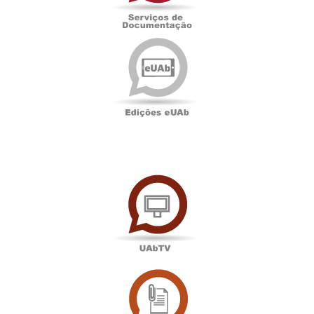
Edições
eUAb
UAbTV
Sala
de
Imprensa