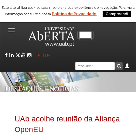
Este site utiliza cookies para melhorar a sua experiência de navegação. Para mais
Política de Privacidade
informação consulte a nossa
Compreendi
Toggle
navigation
Facebook
LinkedIn
Twitter
YouTube
Instagram
PT
|
EN
Caixa
Ár
Pesquis
de
pesquisa
UAb acolhe reunião da Aliança
OpenEU