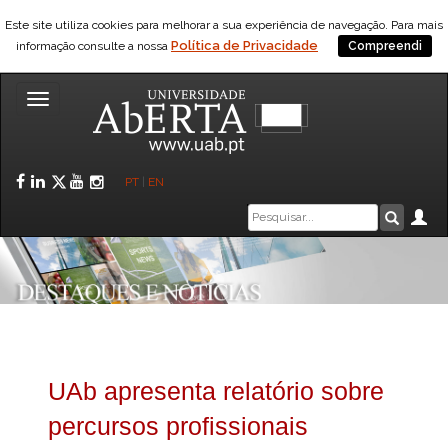
Este site utiliza cookies para melhorar a sua experiência de navegação. Para mais
Política de Privacidade
informação consulte a nossa
Compreendi
Toggle
navigation
Facebook
LinkedIn
Twitter
YouTube
Instagram
PT
|
EN
Caixa
Ár
Pesquis
de
pesquisa
UAb apresenta relatório sobre
percursos profissionais