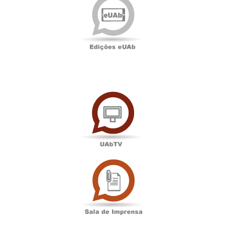
eUAb
UAbTV
Sala
de
Imprensa