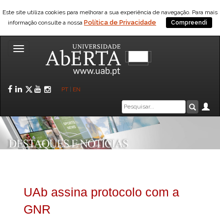
Este site utiliza cookies para melhorar a sua experiência de navegação. Para mais
Política de Privacidade
informação consulte a nossa
Compreendi
Toggle
navigation
Facebook
LinkedIn
Twitter
YouTube
Instagram
PT
|
EN
Caixa
Ár
Pesquis
de
pesquisa
UAb assina protocolo com a
GNR