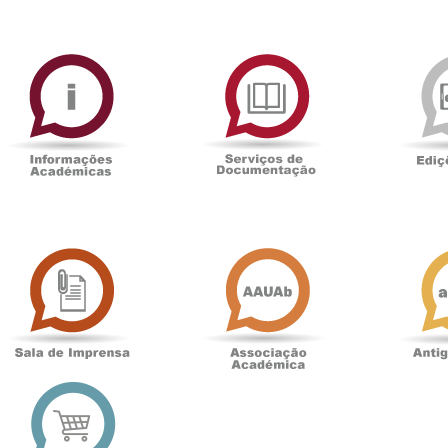
ormAberta
Informações
Serviços
Académicas
de
Documentaçã
Sala
Associação
de
Académica
Imprensa
t
Loja
online