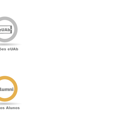
Edições
eUAb
o
Antigos
Alunos