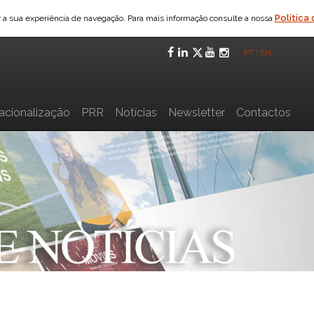
Política
ar a sua experiência de navegação. Para mais informação consulte a nossa
Facebook
LinkedIn
Twitter
YouTube
Instagra
PT
|
EN
nacionalização
PRR
Notícias
Newsletter
Contactos