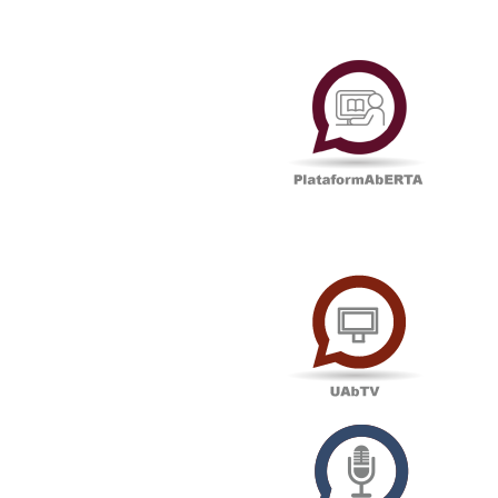
Plataf
UAbTV
Podcas