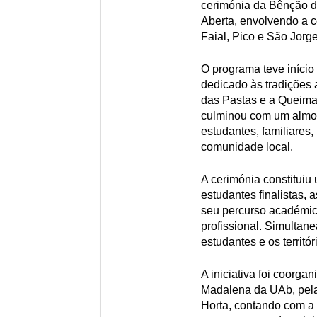
cerimónia da Bênção d
Aberta, envolvendo a 
Faial, Pico e São Jorge
O programa teve iníci
dedicado às tradições
das Pastas e a Queima d
culminou com um almoç
estudantes, familiares,
comunidade local.
A cerimónia constituiu
estudantes finalistas,
seu percurso académico
profissional. Simultan
estudantes e os territór
A iniciativa foi coorg
Madalena da UAb, pela
Horta, contando com a