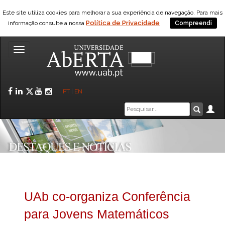
Este site utiliza cookies para melhorar a sua experiência de navegação. Para mais
Política de Privacidade
informação consulte a nossa
Compreendi
Toggle
navigation
Facebook
LinkedIn
Twitter
YouTube
Instagram
PT
|
EN
Caixa
Ár
Pesquis
de
pesquisa
UAb co-organiza Conferência
para Jovens Matemáticos