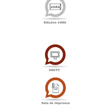
eUAb
UAbTV
Sala
de
Imprensa